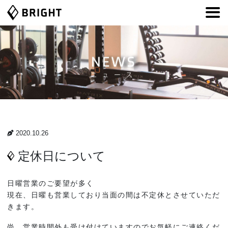
コ
ナ
ン
ビ
テ
ゲ
ン
ー
ツ
シ
へ
ョ
ス
ン
キ
に
ッ
移
プ
動
2020.10.26
定休日について
日曜営業のご要望が多く
現在、日曜も営業しており当面の間は不定休とさせていただ
きます。
尚、営業時間外も受け付けていますのでお気軽にご連絡くだ