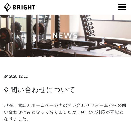
コ
ナ
ン
ビ
テ
ゲ
ン
ー
ツ
シ
へ
ョ
ス
ン
キ
に
ッ
移
プ
動
2020.12.11
問い合わせについて
現在、電話とホームページ内の問い合わせフォームからの問
い合わせのみとなっておりましたがLINEでの対応が可能と
なりました。