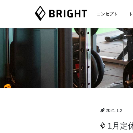
コ
ナ
ン
ビ
コンセプト
ト
テ
ゲ
ン
ー
ツ
シ
へ
ョ
ス
ン
キ
に
ッ
移
プ
動
2021.1.2
1月定