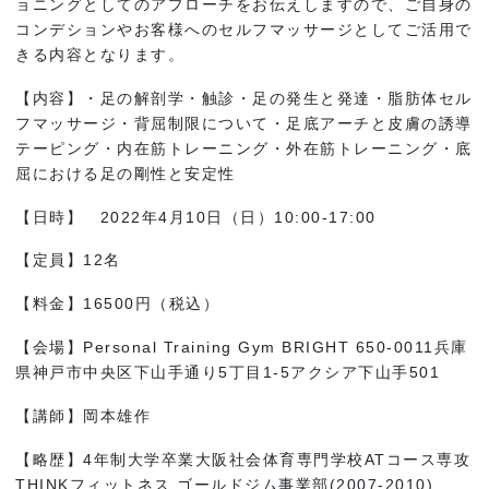
ョニングとしてのアプローチをお伝えしますので、ご自身の
コンデションやお客様へのセルフマッサージとしてご活用で
きる内容となります。
【内容】・足の解剖学・触診・足の発生と発達・脂肪体セル
フマッサージ・背屈制限について・足底アーチと皮膚の誘導
テーピング・内在筋トレーニング・外在筋トレーニング・底
屈における足の剛性と安定性
【日時】 2022年4月10日（日）10:00-17:00
【定員】12名
【料金】16500円（税込）
【会場】Personal Training Gym BRIGHT 650-0011兵庫
県神戸市中央区下山手通り5丁目1-5アクシア下山手501
【講師】岡本雄作
【略歴】4年制大学卒業大阪社会体育専門学校ATコース専攻
THINKフィットネス ゴールドジム事業部(2007-2010)