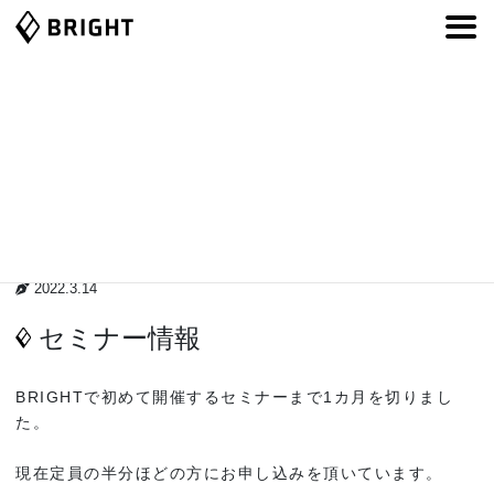
コ
ナ
ン
ビ
テ
ゲ
ン
ー
ツ
シ
へ
ョ
ス
ン
キ
に
ッ
移
プ
動
2022.3.14
セミナー情報
BRIGHTで初めて開催するセミナーまで1カ月を切りまし
た。
現在定員の半分ほどの方にお申し込みを頂いています。