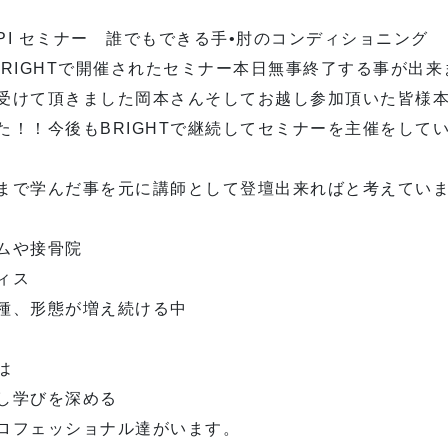
× HPI セミナー 誰でもできる手•肘のコンディショニング
BRIGHTで開催されたセミナー本日無事終了する事が出
受けて頂きました岡本さんそしてお越し参加頂いた皆様
た！！今後もBRIGHTで継続してセミナーを主催をして
まで学んだ事を元に講師として登壇出来ればと考えてい
ムや接骨院
ィス
種、形態が増え続ける中
は
し学びを深める
ロフェッショナル達がいます。