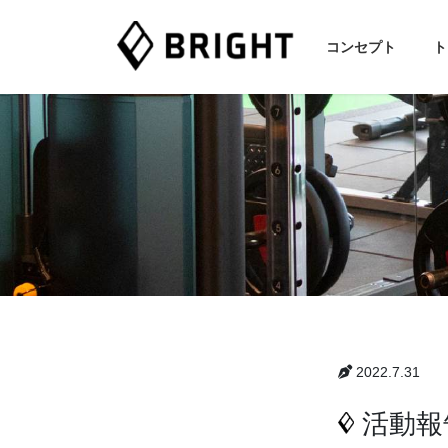
コ
ナ
ン
ビ
コンセプト
ト
テ
ゲ
ン
ー
ツ
シ
へ
ョ
ス
ン
キ
に
ッ
移
プ
動
2022.7.31
活動報