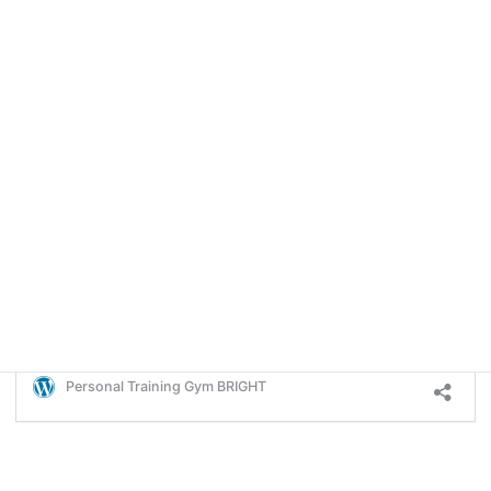
2024年5月12日(日曜) 9:00-15:00
【場所】
Personal Training Gym BRIGHT
650-0011
兵庫県神戸市中央区下山手通り5丁目1-5
アクシア下山手501